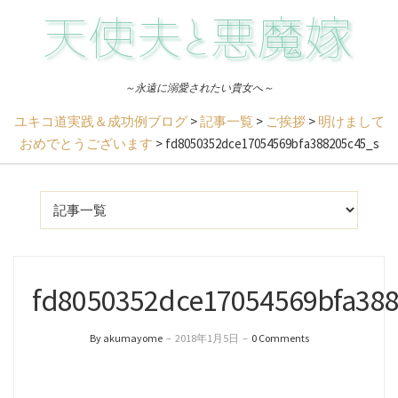
～永遠に溺愛されたい貴女へ～
ユキコ道実践＆成功例ブログ
>
記事一覧
>
ご挨拶
>
明けまして
おめでとうございます
>
fd8050352dce17054569bfa388205c45_s
fd8050352dce17054569bfa38
By akumayome
–
2018年1月5日
–
0 Comments