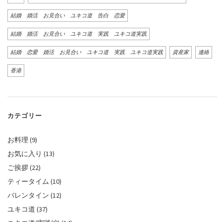
結婚 婚活 お見合い ユキコ道 告白 恋愛
結婚 婚活 お見合い ユキコ道 実践 ユキコ道実践
結婚 恋愛 婚活 お見合い ユキコ道 実践 ユキコ道実践
資産家
連絡
香港
カテゴリー
お料理
(9)
お気に入り
(13)
ご挨拶
(22)
ティータイム
(10)
バレンタイン
(12)
ユキコ道
(37)