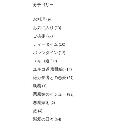
カテゴリー
お料理
(9)
お気に入り
(13)
ご挨拶
(22)
ティータイム
(10)
バレンタイン
(12)
ユキコ道
(37)
ユキコ道(実践編)
(14)
億万長者との恋愛
(27)
執務
(1)
悪魔嫁のイシュー
(82)
悪魔嫁術
(2)
旅
(4)
溺愛の日々
(64)