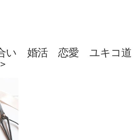
 お見合い 婚活 恋愛 ユキコ道
>