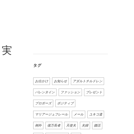
 実
タグ
お出かけ
お知らせ
アダルトチルドレン
バレンタイン
ファッション
プレゼント
プロポーズ
ポジティブ
マリアージュフレール
メール
ユキコ道
例外
億万長者
天使夫
夫婦
婚活