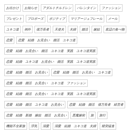
お出かけ
お知らせ
アダルトチルドレン
バレンタイン
ファッション
プレゼント
プロポーズ
ポジティブ
マリアージュフレール
メール
ユキコ道
例外
億万長者
天使夫
夫婦
婚活
嫁姑
底辺の食べ物
恋愛
恋愛 結婚 お見合い 婚活 ユキコ道
恋愛 結婚 お見合い 婚活 ユキコ道 実践 ユキコ道実践
恋愛 結婚 ユキコ道 お見合い 婚活 実践 ユキコ道実践
恋愛 結婚 婚活 お見合い
恋愛 結婚 婚活 お見合い ユキコ道
恋愛 結婚 婚活 お見合い ユキコ道 ファッション
恋愛 結婚 婚活 お見合い ユキコ道 実践 ユキコ道実践
恋愛 結婚 婚活 ユキコ道 お見合い
恋愛 結婚 婚活 億万長者 経営者
恋愛 結婚 新婚 嫁姑 婚活 お見合い
悪魔嫁術
旅
旅行
機能不全家族
浮気
溺愛
溺愛 結婚 ユキコ道 夫婦
猪突猛進