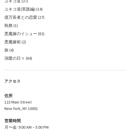
ユキコ道
(37)
ユキコ道(実践編)
(14)
億万長者との恋愛
(27)
執務
(1)
悪魔嫁のイシュー
(82)
悪魔嫁術
(2)
旅
(4)
溺愛の日々
(64)
アクセス
住所
123 Main Street
New York, NY 10001
営業時間
月〜金: 9:00 AM – 5:00 PM