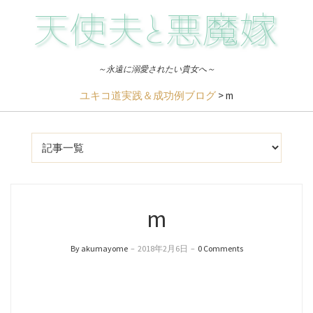
～永遠に溺愛されたい貴女へ～
ユキコ道実践＆成功例ブログ
>
m
m
By akumayome
–
2018年2月6日
–
0 Comments