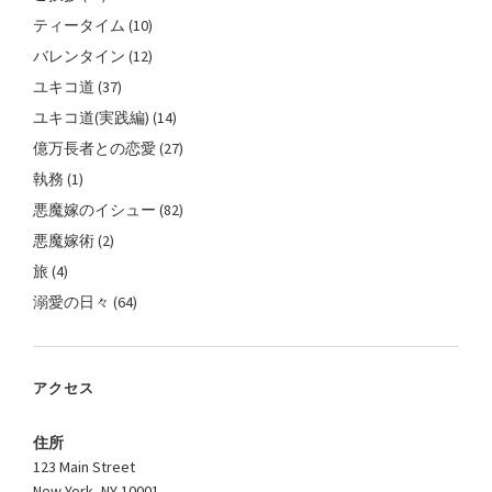
ティータイム
(10)
バレンタイン
(12)
ユキコ道
(37)
ユキコ道(実践編)
(14)
億万長者との恋愛
(27)
執務
(1)
悪魔嫁のイシュー
(82)
悪魔嫁術
(2)
旅
(4)
溺愛の日々
(64)
アクセス
住所
123 Main Street
New York, NY 10001