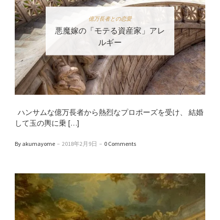
億万長者との恋愛
悪魔嫁の「モテる資産家」アレ
ルギー
ハンサムな億万長者から熱烈なプロポーズを受け、 結婚
して玉の輿に乗 […]
By akumayome
–
2018年2月9日
–
0 Comments