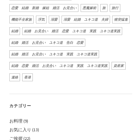
恋愛 結婚 新婚 嫁姑 婚活 お見合い
悪魔嫁術
旅
旅行
機能不全家族
浮気
溺愛
溺愛 結婚 ユキコ道 夫婦
猪突猛進
結婚
結婚 お見合い 婚活 恋愛 ユキコ道 実践 ユキコ道実践
結婚 婚活 お見合い ユキコ道 告白 恋愛
結婚 婚活 お見合い ユキコ道 実践 ユキコ道実践
結婚 恋愛 婚活 お見合い ユキコ道 実践 ユキコ道実践
資産家
連絡
香港
カテゴリー
お料理
(9)
お気に入り
(13)
ご挨拶
(22)