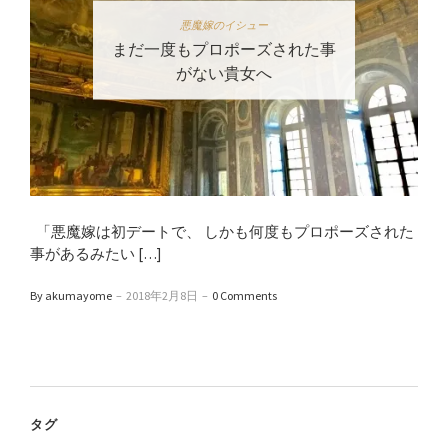
悪魔嫁のイシュー
まだ一度もプロポーズされた事
がない貴女へ
「悪魔嫁は初デートで、 しかも何度もプロポーズされた
事があるみたい […]
By akumayome
–
2018年2月8日
–
0 Comments
タグ