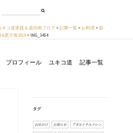
ユキコ道実践＆成功例ブログ
>
記事一覧
>
お料理
>
節
分&恵方巻2018
>
IMG_3454
プロフィール
ユキコ道
記事一覧
タグ
お出かけ
お知らせ
アダルトチルドレン