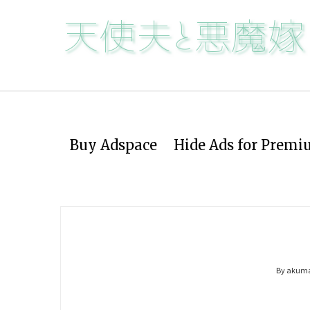
Buy Adspace
Hide Ads for Prem
By akum