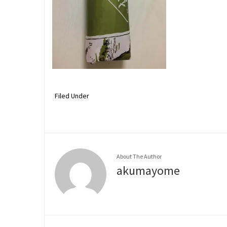
Filed Under
About The Author
akumayome