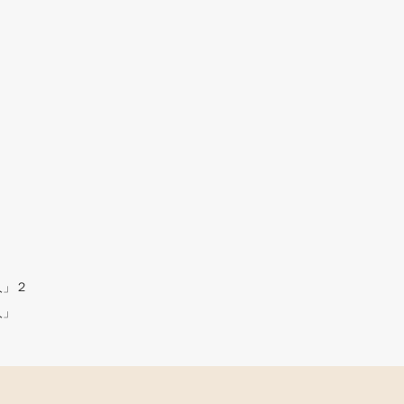
人」２
人」