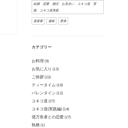
結婚 恋愛 婚活 お見合い ユキコ道 実
践 ユキコ道実践
資産家
連絡
香港
カテゴリー
お料理
(9)
お気に入り
(13)
ご挨拶
(22)
ティータイム
(10)
バレンタイン
(12)
ユキコ道
(37)
ユキコ道(実践編)
(14)
億万長者との恋愛
(27)
執務
(1)