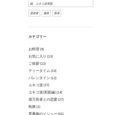
践 ユキコ道実践
資産家
連絡
香港
カテゴリー
お料理
(9)
お気に入り
(13)
ご挨拶
(22)
ティータイム
(10)
バレンタイン
(12)
ユキコ道
(37)
ユキコ道(実践編)
(14)
億万長者との恋愛
(27)
執務
(1)
悪魔嫁のイシュー
(82)