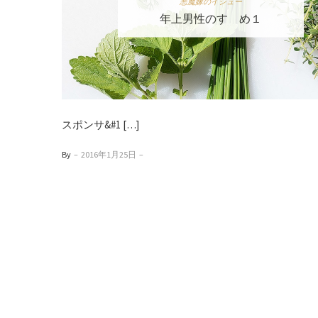
悪魔嫁のイシュー
年上男性のすゝめ１
スポンサ&#1 […]
By
–
2016年1月25日
–