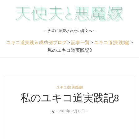
～永遠に溺愛されたい貴女へ～
ユキコ道実践＆成功例ブログ
>
記事一覧
>
ユキコ道(実践編)
>
私のユキコ道実践記8
ユキコ道(実践編)
私のユキコ道実践記8
By
–
2015年12月18日
–