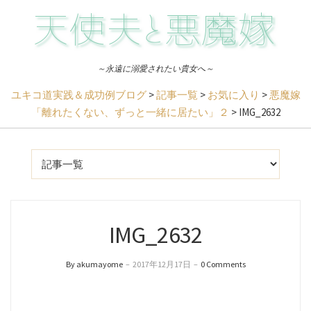
～永遠に溺愛されたい貴女へ～
ユキコ道実践＆成功例ブログ
>
記事一覧
>
お気に入り
>
悪魔嫁
「離れたくない、ずっと一緒に居たい」２
>
IMG_2632
IMG_2632
By akumayome
–
2017年12月17日
–
0 Comments