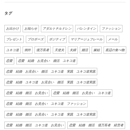
タグ
お出かけ
お知らせ
アダルトチルドレン
バレンタイン
ファッション
プレゼント
プロポーズ
ポジティブ
マリアージュフレール
メール
ユキコ道
例外
億万長者
天使夫
夫婦
婚活
嫁姑
底辺の食べ物
恋愛
恋愛 結婚 お見合い 婚活 ユキコ道
恋愛 結婚 お見合い 婚活 ユキコ道 実践 ユキコ道実践
恋愛 結婚 ユキコ道 お見合い 婚活 実践 ユキコ道実践
恋愛 結婚 婚活 お見合い
恋愛 結婚 婚活 お見合い ユキコ道
恋愛 結婚 婚活 お見合い ユキコ道 ファッション
恋愛 結婚 婚活 お見合い ユキコ道 実践 ユキコ道実践
恋愛 結婚 婚活 ユキコ道 お見合い
恋愛 結婚 婚活 億万長者 経営者