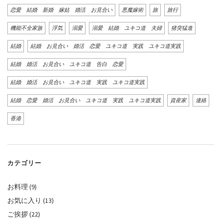
恋愛 結婚 新婚 嫁姑 婚活 お見合い
悪魔嫁術
旅
旅行
機能不全家族
浮気
溺愛
溺愛 結婚 ユキコ道 夫婦
猪突猛進
結婚
結婚 お見合い 婚活 恋愛 ユキコ道 実践 ユキコ道実践
結婚 婚活 お見合い ユキコ道 告白 恋愛
結婚 婚活 お見合い ユキコ道 実践 ユキコ道実践
結婚 恋愛 婚活 お見合い ユキコ道 実践 ユキコ道実践
資産家
連絡
香港
カテゴリー
お料理
(9)
お気に入り
(13)
ご挨拶
(22)