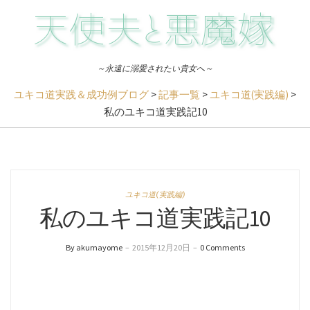
～永遠に溺愛されたい貴女へ～
ユキコ道実践＆成功例ブログ
>
記事一覧
>
ユキコ道(実践編)
>
私のユキコ道実践記10
ユキコ道(実践編)
私のユキコ道実践記10
By akumayome
–
2015年12月20日
–
0 Comments